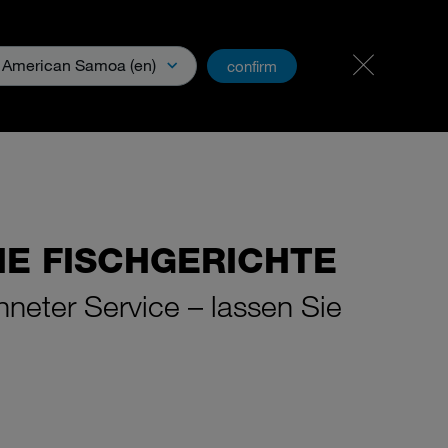
Karriere
PartnerNet
American Samoa (en)
confirm
Downloads & Media
HE FISCHGERICHTE
neter Service – lassen Sie