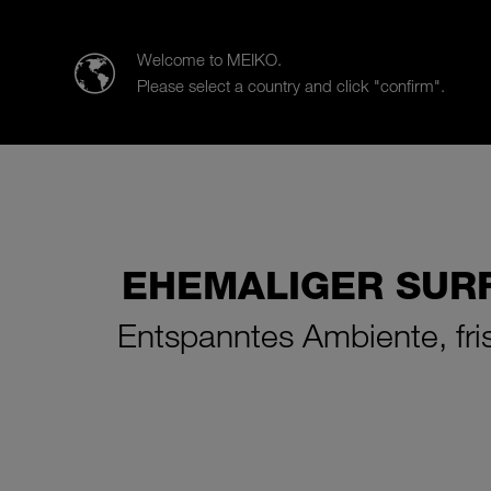
MEIKO | The Clean Solution
Welcome to MEIKO.
Please select a country and click "confirm".
Produkte
Branchen
Beratu
EHEMALIGER SURF
Entspanntes Ambiente, fri