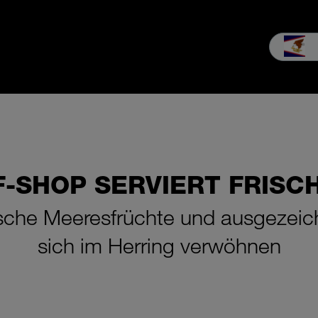
ng & Kauf
Service
Unternehmen
Karriere
MEIKO Erleben
-SHOP SERVIERT FRISC
sche Meeresfrüchte und ausgezeich
sich im Herring verwöhnen