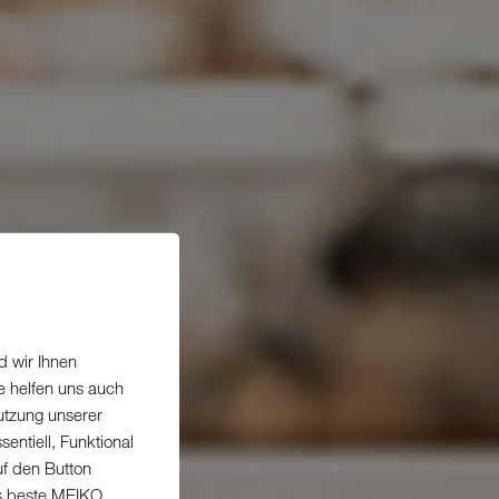
d wir Ihnen
e helfen uns auch
utzung unserer
entiell, Funktional
uf den Button
as beste MEIKO