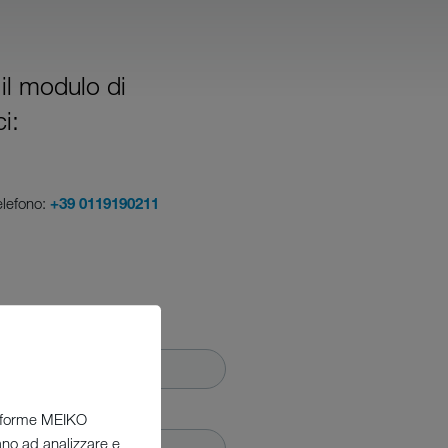
 il modulo di
i:
elefono:
+39 0119190211
ttaforme MEIKO
tano ad analizzare e