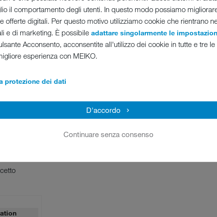
o il comportamento degli utenti. In questo modo possiamo migliora
tre offerte digitali. Per questo motivo utilizziamo cookie che rientrano n
E-Mail
*
ali e di marketing. È possibile
adattare singolarmente le impostazion
lsante Acconsento, acconsentite all'utilizzo dei cookie in tutte e tre le
migliore esperienza con MEIKO.
a protezione dei dati
D'accordo
Continuare senza consenso
ccetto
cation