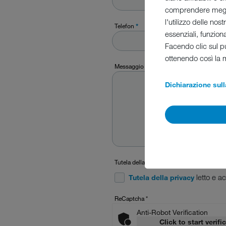
comprendere megli
l'utilizzo delle nos
Telefon
*
essenziali, funzion
Facendo clic sul pu
ottenendo così la 
Messaggio
*
Dichiarazione sull
Tutela della privacy
*
letto e a
Tutela della privacy
ReCaptcha
*
Anti-Robot Verification
Click to start verifi