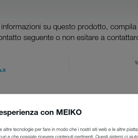
i informazioni su questo prodotto, compila
ontatto seguente o non esitare a contattarc
T
.it
Ragione sociale
*
 esperienza con MEIKO
e altre tecnologie per fare in modo che i nostri siti web e le altre pia
Provincia
*
sicuri e che possiate ricevere contenuti pertinenti. Questi sistemi ci aiu