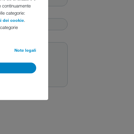
re continuamente
elle categorie:
.
i dei cookie
 categorie
Note legali