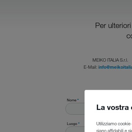
Per ulterior
c
MEIKO ITALIA S.r.l.
E-Mail:
info@meikoitalia
Nome
*
La vostra
Utilizziamo cookie 
Luogo
*
siano affidabili e 