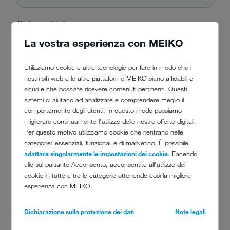
Ragione sociale
*
La vostra esperienza con MEIKO
Luogo
*
Utilizziamo cookie e altre tecnologie per fare in modo che i
nostri siti web e le altre piattaforme MEIKO siano affidabili e
sicuri e che possiate ricevere contenuti pertinenti. Questi
sistemi ci aiutano ad analizzare e comprendere meglio il
Telefono
comportamento degli utenti. In questo modo possiamo
migliorare continuamente l'utilizzo delle nostre offerte digitali.
Per questo motivo utilizziamo cookie che rientrano nelle
categorie: essenziali, funzionali e di marketing. È possibile
E-Mail
*
adattare singolarmente le impostazioni dei cookie
. Facendo
clic sul pulsante Acconsento, acconsentite all'utilizzo dei
cookie in tutte e tre le categorie ottenendo così la migliore
Messaggio
*
esperienza con MEIKO.
Dichiarazione sulla protezione dei dati
Note legali