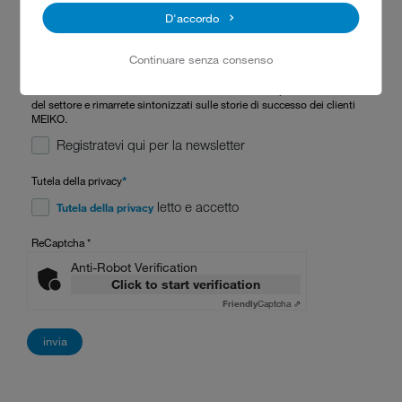
D'accordo
Continuare senza consenso
Iscrivendovi alla newsletter MEIKO riceverete in anteprima tutte le novità
del settore e rimarrete sintonizzati sulle storie di successo dei clienti
MEIKO.
Registratevi qui per la newsletter
Tutela della privacy
*
letto e accetto
Tutela della privacy
ReCaptcha
*
Anti-Robot Verification
Click to start verification
Friendly
Captcha ⇗