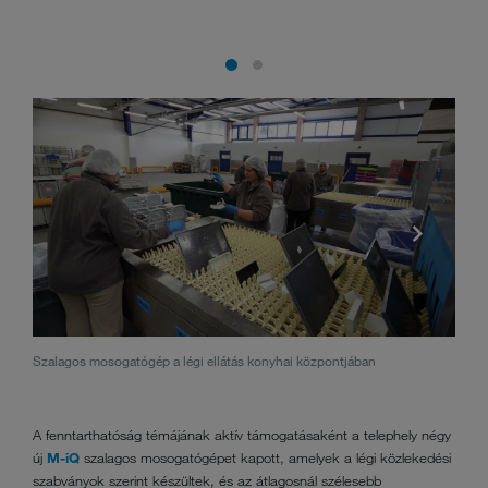
Szalagos mosogatógép a légi ellátás konyhai központjában
Az Al
A fenntarthatóság témájának aktív támogatásaként a telephely négy
új
M-iQ
szalagos mosogatógépet kapott, amelyek a légi közlekedési
szabványok szerint készültek, és az átlagosnál szélesebb