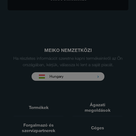
MEIKO NEMZETKÖZI
Ha részletes információt szeretne kapni termékeinkről az Ön
országában, kérjük, válassza ki lent a saját piacát.
Hungary
Ágazati
Termékek
megoldások
Forgalmazó és
Céges
szervizpartnerek