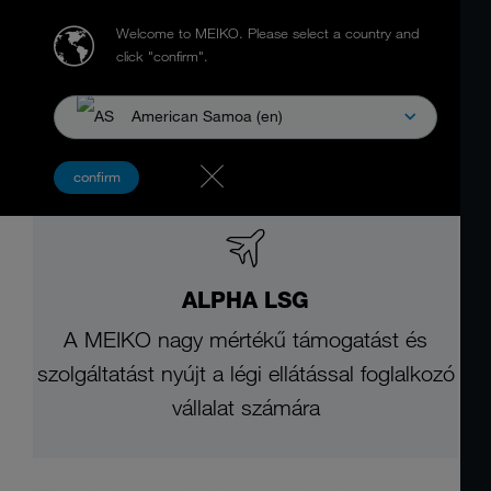
Welcome to MEIKO.
Please select a country and
click "confirm".
American Samoa (en)
confirm
ALPHA LSG
A MEIKO nagy mértékű támogatást és
szolgáltatást nyújt a légi ellátással foglalkozó
vállalat számára