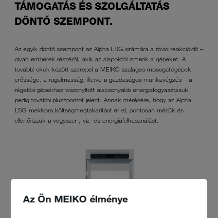
TÁMOGATÁS ÉS SZOLGÁLTATÁS
DÖNTŐ SZEMPONT.
Az egyik döntő szempont az Alpha LSG számára a rövid reakcióidő –
olyan emberek részéről, akik az alapoktól ismerik a gépeket. A
további okok között szerepel a MEIKO szalagos mosogatógépek
erőssége, a rugalmasság, illetve a gazdaságos munkavégzés – a
régebbi gépekhez viszonyított alacsonyabb energiafogyasztásuk
pedig további pluszpontot jelent. Annak mérésére, hogy az Alpha
LSG mekkora költségmegtakarítást ér el, pontosan mérjük és
ellenőrizzük a vegyszer-, víz- és energiafelhasználást.
Az Ön MEIKO élménye