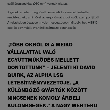
szállítószalagokkal (980 mm) vannak ellátva.
A gépek emellett megnövelt bemeneti és kimeneti területtel
rendelkeznek, ami növeli az ergonómiát a dolgozók szempontjából.
A telephelyen összesen nyolc mosogatógép működik: hét MEIKO-
gép és egy másik gyártótól származó berendezés.
„TÖBB OKBÓL IS A MEIKO
VÁLLALATTAL VALÓ
EGYÜTTMŰKÖDÉS MELLETT
DÖNTÖTTÜNK” – JELENTI KI DAVID
QUIRK, AZ ALPHA LSG
LÉTESÍTMÉNYVEZETŐJE. „A
KÜLÖNBÖZŐ GYÁRTÓK KÖZÖTT
NINCSENEK KOMOLY ÁRBELI
KÜLÖNBSÉGEK.” A NAGY MÉRTÉKŰ