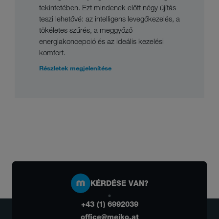
tekintetében. Ezt mindenek előtt négy újítás
teszi lehetővé: az intelligens levegőkezelés, a
tökéletes szűrés, a meggyőző
energiakoncepció és az ideális kezelési
komfort.
Részletek megjelenítése
KÉRDÉSE VAN?
+43 (1) 6992039
office@meiko.at