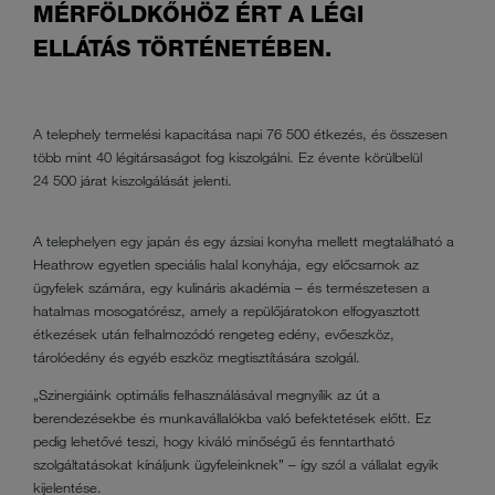
MÉRFÖLDKŐHÖZ ÉRT A LÉGI
ELLÁTÁS TÖRTÉNETÉBEN.
A telephely termelési kapacitása napi 76 500 étkezés, és összesen
több mint 40 légitársaságot fog kiszolgálni. Ez évente körülbelül
24 500 járat kiszolgálását jelenti.
A telephelyen egy japán és egy ázsiai konyha mellett megtalálható a
Heathrow egyetlen speciális halal konyhája, egy előcsarnok az
ügyfelek számára, egy kulináris akadémia – és természetesen a
hatalmas mosogatórész, amely a repülőjáratokon elfogyasztott
étkezések után felhalmozódó rengeteg edény, evőeszköz,
tárolóedény és egyéb eszköz megtisztítására szolgál.
„Szinergiáink optimális felhasználásával megnyílik az út a
berendezésekbe és munkavállalókba való befektetések előtt. Ez
pedig lehetővé teszi, hogy kiváló minőségű és fenntartható
szolgáltatásokat kínáljunk ügyfeleinknek” – így szól a vállalat egyik
kijelentése.