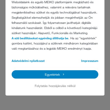
Weboldalaink és egyéb MEIKO platformjaink megbízható és
biztonságos működéséhez, valamint a releváns tartalmak
megjelenítéséhez sütiket és egyéb technológiákat használunk.
Segítségükkel elemezhetjük és jobban megérthetjük az Ön
felhasználói szokásait. Így folyamatosan javíthatjuk digitális
kínálatunk használatát. Ebből a célból a következő kategóriájú
sütiket használjuk: Alapvető, Funkcionális és Marketing.
A süti beállításokat egyénileg állíthatja be
. Ha az "egyetértek"
gombra kattint, hozzájárul a sütiknek mindhárom kategóriában
való megtartásához és a legjobb MEIKO eredményt kapja.
Adatvédelmi nyilatkozat
Impresszum
Egyetértek
Folytatás hozzájárulás nélkül