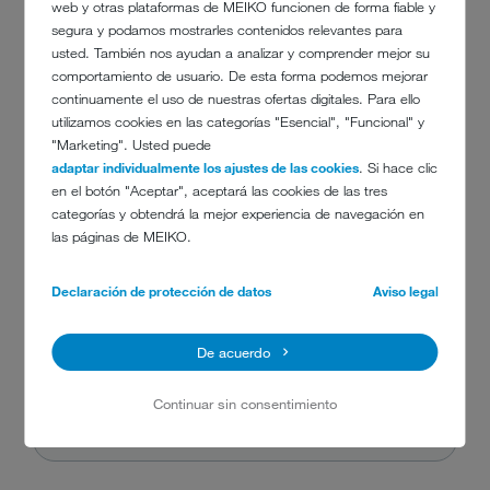
web y otras plataformas de MEIKO funcionen de forma fiable y
segura y podamos mostrarles contenidos relevantes para
usted. También nos ayudan a analizar y comprender mejor su
Localidad
comportamiento de usuario. De esta forma podemos mejorar
continuamente el uso de nuestras ofertas digitales. Para ello
utilizamos cookies en las categorías "Esencial", "Funcional" y
"Marketing". Usted puede
Estado / provincia
adaptar individualmente los ajustes de las cookies
. Si hace clic
en el botón "Aceptar", aceptará las cookies de las tres
categorías y obtendrá la mejor experiencia de navegación en
País
las páginas de MEIKO.
Declaración de protección de datos
Aviso legal
Teléfono
De acuerdo
Continuar sin consentimiento
Correo electrónico
*