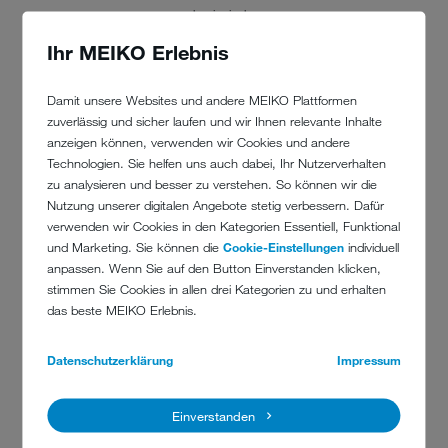
hygienisch.
Ihr MEIKO Erlebnis
Indem die Symbiose von Wasser und Technologie im Sinne der
Damit unsere Websites und andere MEIKO Plattformen
Hygiene weiter perfektioniert wird.
zuverlässig und sicher laufen und wir Ihnen relevante Inhalte
Indem die Materialien so ausgesucht und verarbeitet werden,
anzeigen können, verwenden wir Cookies und andere
dass sie möglichst wenig Angriffflächen für Keime bieten und
Technologien. Sie helfen uns auch dabei, Ihr Nutzerverhalten
leicht zu reinigen sind.
zu analysieren und besser zu verstehen. So können wir die
Nutzung unserer digitalen Angebote stetig verbessern. Dafür
Indem wir auf eine intuitive Bedienung der Maschinen setzen, die
verwenden wir Cookies in den Kategorien Essentiell, Funktional
Anwendungsfehlern vorbeugt.
und Marketing. Sie können die
Cookie-Einstellungen
individuell
Indem wir unabhängige Prüfinstitute und Experten einbinden zur
anpassen. Wenn Sie auf den Button Einverstanden klicken,
Validierung unserer Verfahren.
stimmen Sie Cookies in allen drei Kategorien zu und erhalten
das beste MEIKO Erlebnis.
Was unsere einzelnen Maschinen im Detail hygienisch
Datenschutzerklärung
Impressum
sicher macht, ist natürlich je nach Maschinentyp sehr
unterschiedlich. Manche Technologien sind jedoch so
überzeugend, dass wir sie gleich in all unseren Geräten
Einverstanden
verbaut haben.