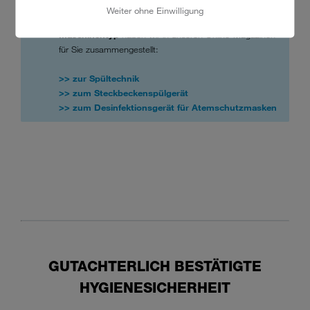
Weiter ohne Einwilligung
Die
wichtigsten Hygiene-Features pro
Maschinentyp
haben wir in unseren Online-Magazinen
für Sie zusammengestellt:
>> zur Spültechnik
>> zum Steckbeckenspülgerät
>> zum Desinfektionsgerät für Atemschutzmasken
GUTACHTERLICH BESTÄTIGTE
HYGIENESICHERHEIT