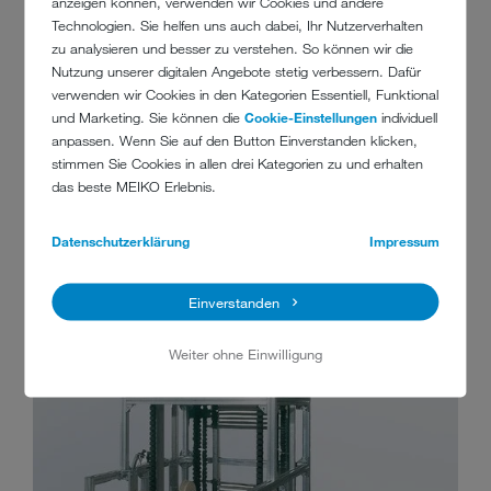
anzeigen können, verwenden wir Cookies und andere
vertikale Ebene
Technologien. Sie helfen uns auch dabei, Ihr Nutzerverhalten
hervorragende Standsicherheit der Geschirrteile
zu analysieren und besser zu verstehen. So können wir die
Nutzung unserer digitalen Angebote stetig verbessern. Dafür
außergewöhnliche, planungstechnische Integrationsmöglichkeiten
verwenden wir Cookies in den Kategorien Essentiell, Funktional
vielfältige Verkleidungsmöglichkeiten nach innenarchitektonischen
und Marketing. Sie können die
Cookie-Einstellungen
individuell
Gesichtspunkten
anpassen. Wenn Sie auf den Button Einverstanden klicken,
stimmen Sie Cookies in allen drei Kategorien zu und erhalten
das beste MEIKO Erlebnis.
Datenschutzerklärung
Impressum
Einverstanden
Weiter ohne Einwilligung